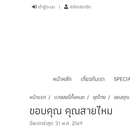
เข้าสู่ระบบ
สมัครสมาชิก
หน้าหลัก
เกี่ยวกับเรา
SPECI
หน้าแรก
แกลลอรี่ทั้งหมด
ชุดไทย
ขอบคุณ
ขอบคุณ คุณสายไหม
อัพเดทล่าสุด: 31 พ.ค. 2569