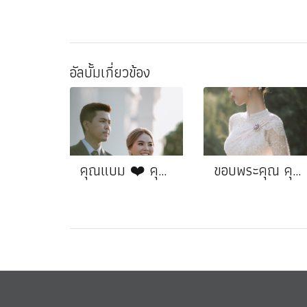
อัลบั้มเกี่ยวข้อง
คุณแบม ❤️ คุณบอล
ขอบพระคุณ คุณแอน❤️คุณเบริ์ด