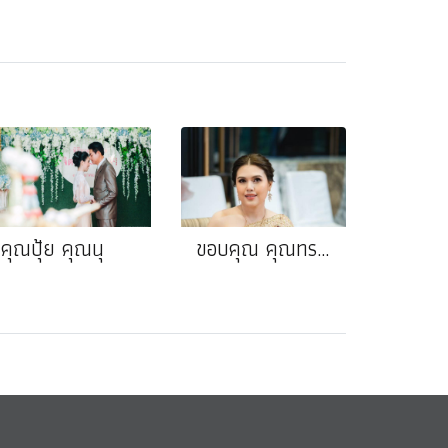
คุณปุ้ย คุณนุ
ขอบคุณ คุณทราย❤️คุณโหน่ง