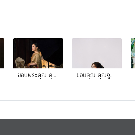
ขอบพระคุณ คุณไข่มุก ❤️ คุณหมีน้อย
ขอบคุณ คุณจูน❤️คุณพีม