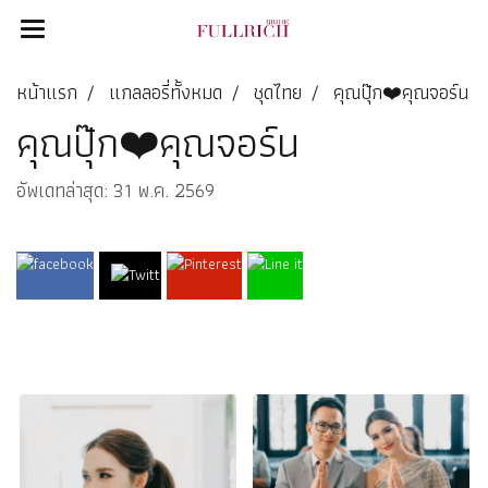
หน้าแรก
แกลลอรี่ทั้งหมด
ชุดไทย
คุณปุ๊ก❤️คุณจอร์น
คุณปุ๊ก❤️คุณจอร์น
อัพเดทล่าสุด: 31 พ.ค. 2569