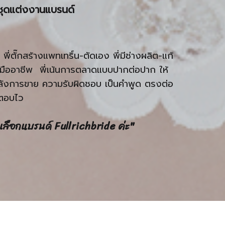
ซต์ชุดแต่งงานแบรนด์
 พี่ตั๊กสร้างแพทเทริ์น-ตัดเอง พี่มีช่างผลิต-แก้
บมืออาชีพ พี่เน้นการตลาดแบบปากต่อปาก ให้
ังการขาย ความรับผิดชอบ เป็นคำพูด ตรงต่อ
ยตอบไว
เลือกแบรนด์ Fullrichbride ค่ะ"