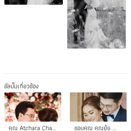
อัลบั้มเกี่ยวข้อง
คุณ Atchara Chakkapong
ขอบคุณ คุณยุ้ย ❤️ คุณปุย