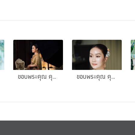
ขอบพระคุณ คุณไข่มุก ❤️ คุณหมีน้อย
ขอบพระคุณ คุณยุ้ง❤️คุณโจอี้