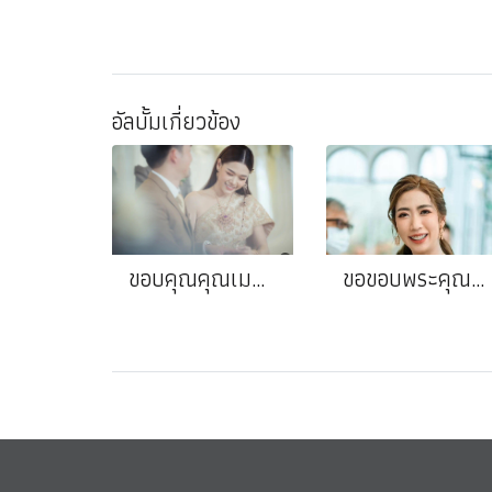
อัลบั้มเกี่ยวข้อง
ขอบคุณคุณเมย่า❤️ คุณแบงค์
ขอขอบพระคุณ คุณอีฟ❤️คุณจุ้ย