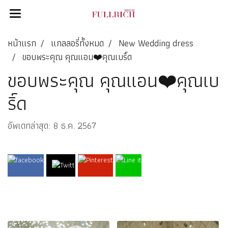
หน้าแรก
แกลลอรี่ทั้งหมด
New Wedding dress
ขอบพระคุณ คุณแอน❤️คุณเบริ์ด
ขอบพระคุณ คุณแอน❤️คุณเบ
ริ์ด
อัพเดทล่าสุด: 8 ธ.ค. 2567