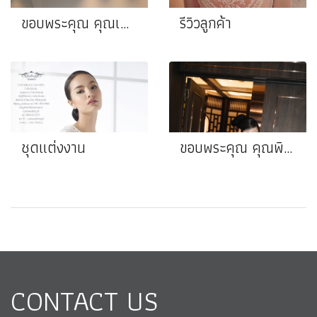
ขอบพระคุณ คุณเกล❤️คุณตูน
รีวิวลูกค้า
ชุดแต่งงาน
ขอบพระคุณ คุณพิม❤️คุณต้น
CONTACT US