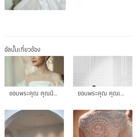
อัลบั้มเกี่ยวข้อง
ขอบพระคุณ คุณนีน่า❤️คุณบุ๊น
ขอบพระคุณ คุณเกล❤️คุณตูน