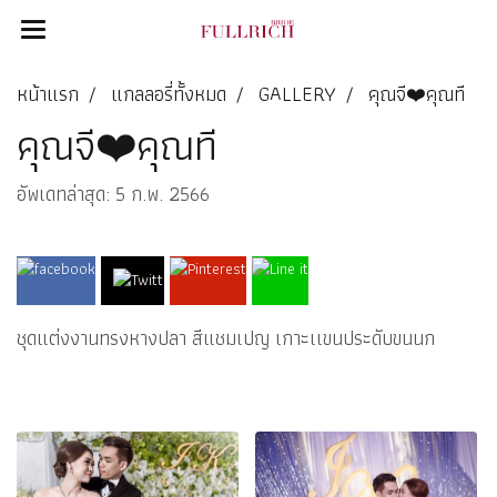
หน้าแรก
แกลลอรี่ทั้งหมด
GALLERY
คุณจี❤️คุณที
คุณจี❤️คุณที
อัพเดทล่าสุด: 5 ก.พ. 2566
ชุดแต่งงานทรงหางปลา สีแชมเปญ เกาะเเขนประดับขนนก