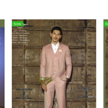
New
N