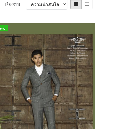
เรียงตาม
ew