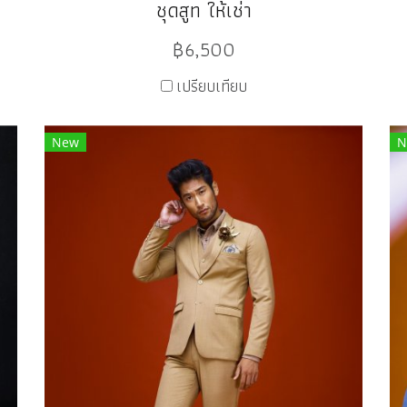
ชุดสูท ให้เช่า
฿6,500
เปรียบเทียบ
New
N