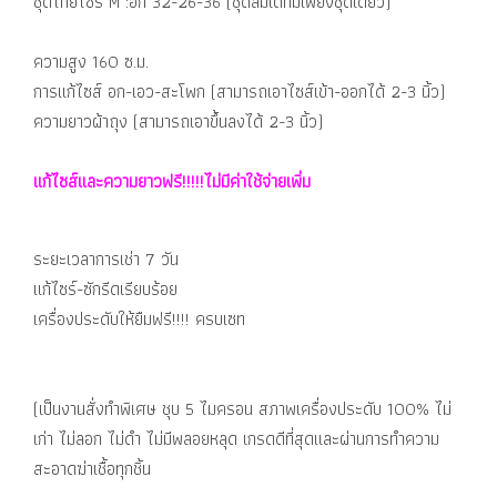
ชุดไทยไซร์ M :อก 32-26-36 (ชุดลิมิเตทมีเพียงชุดเดียว)
ความสูง 160 ซ.ม.
การแก้ไซส์ อก-เอว-สะโพก (สามารถเอาไซส์เข้า-ออกได้ 2-3 นิ้ว)
ความยาวผ้าถุง (สามารถเอาขึ้นลงได้ 2-3 นิ้ว)
แก้ไซส์และความยาวฟรี!!!!!ไม่มีค่าใช้จ่ายเพิ่ม
ระยะเวลาการเช่า 7 วัน
แก้ไซร์-ซักรีดเรียบร้อย
เครื่องประดับให้ยืมฟรี!!!! ครบเซท
(เป็นงานสั่งทำพิเศษ ชุบ 5 ไมครอน สภาพเครื่องประดับ 100% ไม่
เก่า ไม่ลอก ไม่ดำ ไม่มีพลอยหลุด เกรดดีที่สุดและผ่านการทำความ
สะอาดฆ่าเชื้อทุกชิ้น