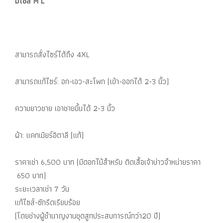
มีไซส์ M L
สามารถสั่งไซร์ได้ถึง 4XL
สามารถแก้ไซร์: อก-เอว-สะโพก (เข้า-ออกได้ 2-3 นิ้ว)
ความยาวชาย เอาชายขี้นได้ 2-3 นิ้ว
ผ้า: แคทเมียร์อิตาลี (แท้)
ราคาเช่า 6,500 บาท (มีดอกไม้สำหรับ ติดเสื้อเจ้าบ่าวจำหน่ายราคา
650 บาท)
ระยะเวลาเช่า 7 วัน
แก้ไซส์-ซักรีดเรียบร้อย
(โดยช่างผู้ชำนาญงานชุดสูทประสบการณ์กว่า20 ปี)