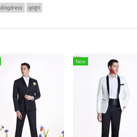
dingdress
ชุดสูท
New