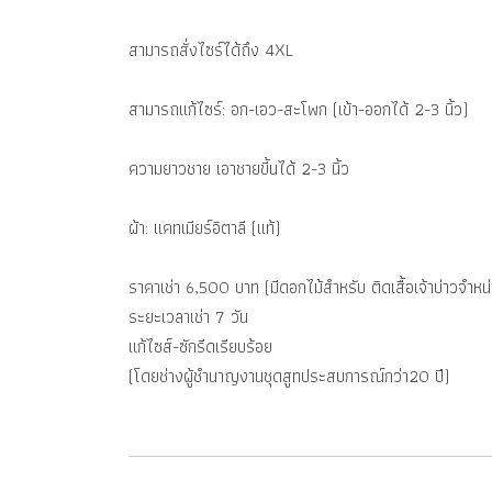
สามารถสั่งไซร์ได้ถึง 4XL
สามารถแก้ไซร์: อก-เอว-สะโพก (เข้า-ออกได้ 2-3 นิ้ว)
ความยาวชาย เอาชายขี้นได้ 2-3 นิ้ว
ผ้า: แคทเมียร์อิตาลี (แท้)
ราคาเช่า 6,500 บาท (มีดอกไม้สำหรับ ติดเสื้อเจ้าบ่าวจำ
ระยะเวลาเช่า 7 วัน
แก้ไซส์-ซักรีดเรียบร้อย
(โดยช่างผู้ชำนาญงานชุดสูทประสบการณ์กว่า20 ปี)