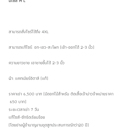
มีไซส์ M L
สามารถสั่งไซร์ได้ถึง 4XL
สามารถแก้ไซร์: อก-เอว-สะโพก (เข้า-ออกได้ 2-3 นิ้ว)
ความยาวชาย เอาชายขี้นได้ 2-3 นิ้ว
ผ้า: แคทเมียร์อิตาลี (แท้)
ราคาเช่า 6,500 บาท (มีดอกไม้สำหรับ ติดเสื้อเจ้าบ่าวจำหน่ายราคา
650 บาท)
ระยะเวลาเช่า 7 วัน
แก้ไซส์-ซักรีดเรียบร้อย
(โดยช่างผู้ชำนาญงานชุดสูทประสบการณ์กว่า20 ปี)