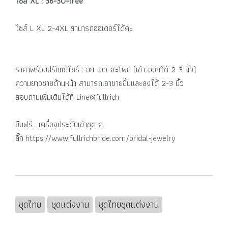
ไซส์ XL : 36-30-free
ไซส์ L XL 2-4XL สามารถออเดอร์ได้คะ
ราคาพร้อมปรับแก้ไซร์ : อก-เอว-สะโพก (เข้า-ออกได้ 2-3 นิ้ว)
ความยาวชายด้านหน้า สามารถเอาชายขี้นและลงได้ 2-3 นิ้ว
สอบถามเพิ่มเติมได้ที่ Line@fullrich
ยืมฟรี....เครื่องประดับเข้าชุด ค
ลิ๊ก https://www.fullrichbride.com/bridal-jewelry
ชุดไทย
ชุดแต่งงาน
ชุดไทยชุดแต่งงาน