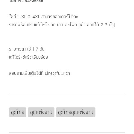
ไซส์ M : 32-26-36
ไซส์ L XL 2-4XL สามารถออเดอร์ได้คะ
ราคาพร้อมปรับแก้ไซร์ : อก-เอว-สะโพก (เข้า-ออกได้ 2-3 นิ้ว)
ระยะเวลา(เช่า) 7 วัน
แก้ไซร์-ซักรีดเรียบร้อย
สอบถามเพิ่มเติมได้ที่ Line@fullrich
ชุดไทย
ชุดแต่งงาน
ชุดไทยชุดแต่งงาน