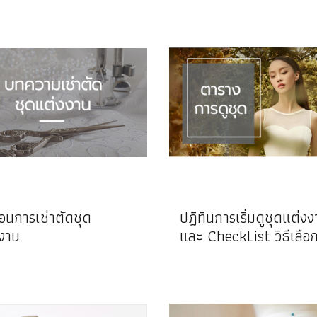
ตอนการเช่าตัดชุด
ปฎิทินการเริ่มดูชุดแต่ง
งาน
และ CheckList วิธีเลือกร้าน
ชุดงานแต่งงาน