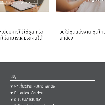
เบียบการไม่ใช่ชุด หรือ
วิธีใส่ชุดแต่งงาน ชุดไทย
้าไม่สามารถสมรสกันได้
ถูกต้อง
เมนู
♥ พาเที่ยวร้าน FullrichBride
♥ Botanical Garden
♥ ระเบียบการเช่าชุด