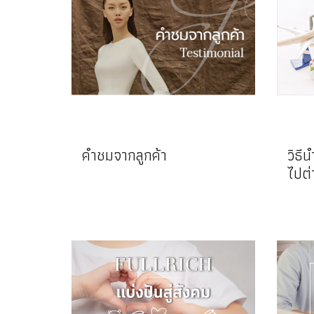
คำชมจากลูกค้า
วิธีน
ไปต่
ประ